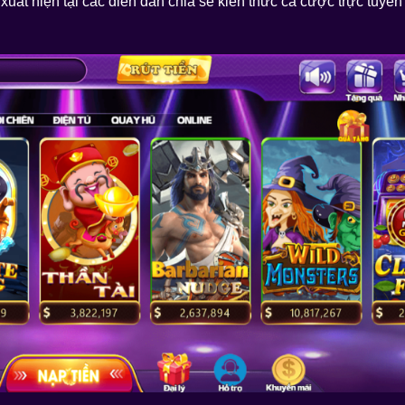
uất hiện tại các diễn đàn chia sẻ kiến thức cá cược trực tuyế