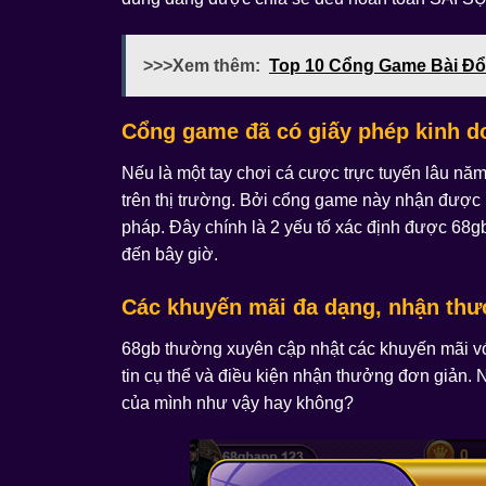
>>>Xem thêm:
Top 10 Cổng Game Bài Đổ
Cổng game đã có giấy phép kinh 
Nếu là một tay chơi cá cược trực tuyến lâu năm
trên thị trường. Bởi cổng game này nhận đượ
pháp. Đây chính là 2 yếu tố xác định được 68gb 
đến bây giờ.
Các khuyến mãi đa dạng, nhận thư
68gb thường xuyên cập nhật các khuyến mãi v
tin cụ thể và điều kiện nhận thưởng đơn giản. N
của mình như vậy hay không?