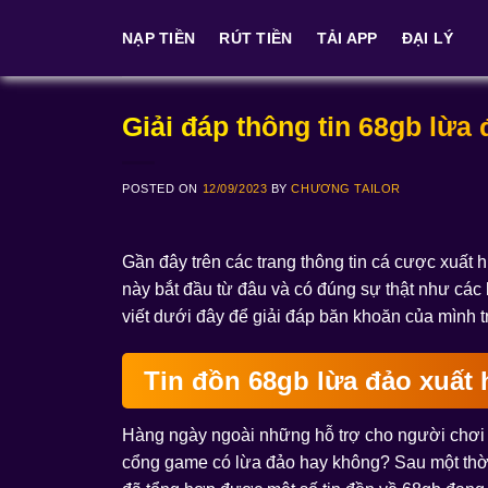
Skip
NẠP TIỀN
RÚT TIỀN
TẢI APP
ĐẠI LÝ
to
content
Giải đáp thông tin 68gb lừa
POSTED ON
12/09/2023
BY
CHƯƠNG TAILOR
Gần đây trên các trang thông tin cá cược xuất 
này bắt đầu từ đâu và có đúng sự thật như các
viết dưới đây để giải đáp băn khoăn của mình 
Tin đồn 68gb lừa đảo xuất 
Hàng ngày ngoài những hỗ trợ cho người chơi 
cổng game có lừa đảo hay không? Sau một thời 