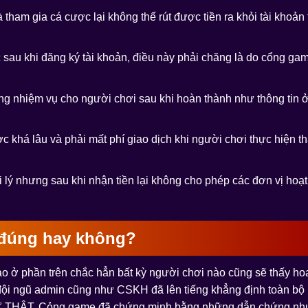
 tham gia cá cược lại không thể rút được tiền ra khỏi tài khoản 
sau khi đăng ký tài khoản, điều này phải chăng là do cổng ga
ởng nhiệm vụ cho người chơi sau khi hoàn thành như thông tin 
c khá lâu và phải mất phí giao dịch khi người chơi thực hiện t
 lý nhưng sau khi nhận tiền lại không cho phép các đơn vị hoạt
 đúng hay không?
ảo ở phần trên chắc hẳn bất kỳ người chơi nào cũng sẽ thấy h
đội ngũ admin cũng như CSKH đã lên tiếng khẳng định toàn bộ 
SỰ THẬT. Cỏng game đã chứng minh bằng những dẫn chứng nh