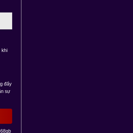
 khi
ng đẩy
ãn sự
a 68gb