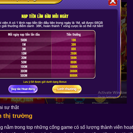
i sự thật
n thị trường
g nằm trong top những cổng game có số lượng thành viên hoạ