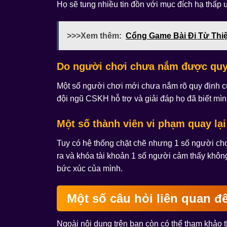
Họ sẽ tung nhiều tin đồn với mục đích hạ thấp
>>>Xem thêm:
Cổng Game Bài Đi Từ Thiệ
Do người chơi chưa nắm được quy
Một số người chơi mới chưa nắm rõ quy định c
đội ngũ CSKH hỗ trợ và giải đáp họ đã biết mìn
Một số thành viên vi phạm quay lại 
Tuy có hệ thống chặt chẽ nhưng 1 số người ch
ra và khóa tài khoản 1 số người cảm thấy không
bức xúc của mình.
Một số câu hỏi liên quan 
Ngoài nội dung trên bạn còn có thể tham khảo 