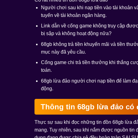
Người chơi sau khi nạp tiền vào tài khoản và
tuyến về tài khoản ngân hàng.
Link dẫn về cổng game không truy cập được 
bị sập và không hoạt động nữa?
68gb không trả tiền khuyến mãi và tiền thư
mục này đã yêu cầu.
Cổng game chi trả tiền thưởng khi thắng cượ
toán.
68gb lừa đảo người chơi nạp tiền để làm đại
động.
Thông tin 68gb lừa đảo có
Thực sự sau khi đọc những tin đồn 68gb lừa đ
mang. Tuy nhiên, sau khi nắm được nguồn tin 
dung đang được chia sẻ đều hoàn toàn SAI 