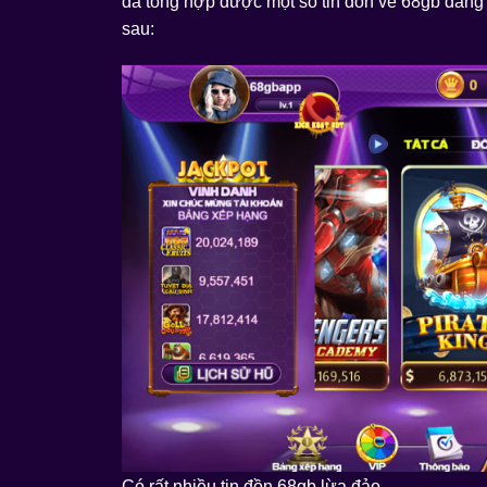
đã tổng hợp được một số tin đồn về 68gb đang x
sau:
Có rất nhiều tin đồn 68gb lừa đảo