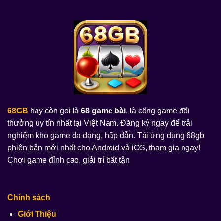
bài
Cao
–
Tại
Game
68
Bài
Game
Đỏi
Bài
Thưởng
Ăn
Tiền
Thật
68GB
hay còn gọi là
68 game bài
, là cổng game đổi
thưởng uy tín nhất tại Việt Nam. Đăng ký ngay để trải
nghiệm kho game đa dạng, hấp dẫn. Tải ứng dụng 68gb
phiên bản mới nhất cho Android và iOS, tham gia ngay!
Chơi game đỉnh cao, giải trí bất tận
Chính sách
Giới Thiệu