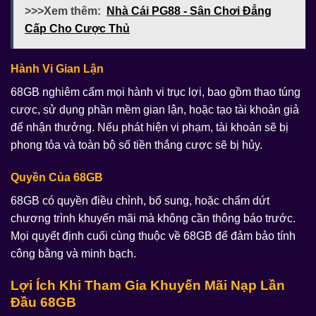
>>>Xem thêm:
Nhà Cái PG88 - Sân Chơi Đẳng
Cấp Cho Cược Thủ
Hành Vi Gian Lận
68GB nghiêm cấm mọi hành vi trục lợi, bao gồm thao túng
cược, sử dụng phần mềm gian lận, hoặc tạo tài khoản giả
để nhận thưởng. Nếu phát hiện vi phạm, tài khoản sẽ bị
phong tỏa và toàn bộ số tiền thắng cược sẽ bị hủy.
Quyền Của 68GB
68GB có quyền điều chỉnh, bổ sung, hoặc chấm dứt
chương trình khuyến mãi mà không cần thông báo trước.
Mọi quyết định cuối cùng thuộc về 68GB để đảm bảo tính
công bằng và minh bạch.
Lợi Ích Khi Tham Gia Khuyến Mãi Nạp Lần
Đầu 68GB