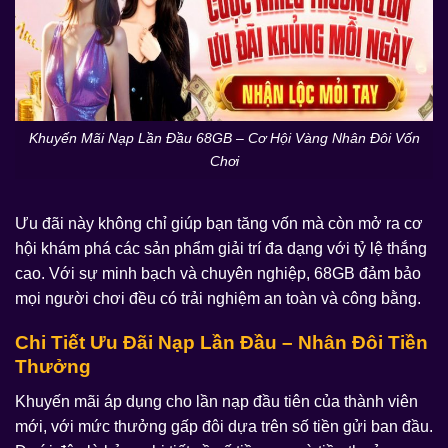
Khuyến Mãi Nạp Lần Đầu 68GB – Cơ Hội Vàng Nhân Đôi Vốn
Chơi
Ưu đãi này không chỉ giúp bạn tăng vốn mà còn mở ra cơ
hội khám phá các sản phẩm giải trí đa dạng với tỷ lệ thắng
cao. Với sự minh bạch và chuyên nghiệp, 68GB đảm bảo
mọi người chơi đều có trải nghiệm an toàn và công bằng.
Chi Tiết Ưu Đãi Nạp Lần Đầu – Nhân Đôi Tiền
Thưởng
Khuyến mãi áp dụng cho lần nạp đầu tiên của thành viên
mới, với mức thưởng gấp đôi dựa trên số tiền gửi ban đầu.