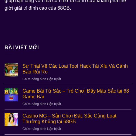
giúp bạn tăng vốn mà còn mở ra cánh cửa khám phá thế
giới giải trí đỉnh cao của 68GB.
BÀI VIẾT MỚI
Sự Thật Về Các Loại Tool Hack Tài Xỉu Và Cảnh
Báo Rủi Ro
ở
Chức năng bình luận bị tắt
Sự
Thật
Game Bài Tứ Sắc – Trò Chơi Đầy Màu Sắc tại 68
Về
Game Bài
Các
ở
Chức năng bình luận bị tắt
Loại
Game
Tool
Bài
Hack
Casino MG – Sân Chơi Đặc Sắc Cùng Loạt
Tứ
Tài
Thưởng Khủng tại 68GB
Sắc
Xỉu
ở
Chức năng bình luận bị tắt
–
Và
Casino
Trò
Cảnh