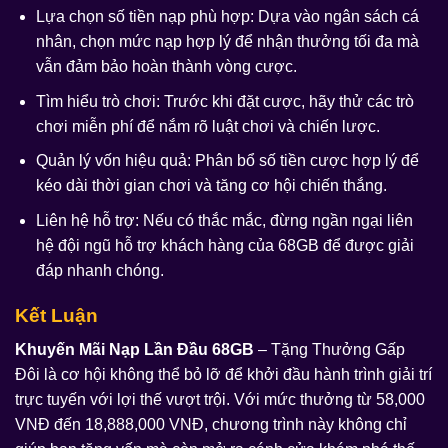
Lựa chọn số tiền nạp phù hợp
: Dựa vào ngân sách cá
nhân, chọn mức nạp hợp lý để nhận thưởng tối đa mà
vẫn đảm bảo hoàn thành vòng cược.
Tìm hiểu trò chơi
: Trước khi đặt cược, hãy thử các trò
chơi miễn phí để nắm rõ luật chơi và chiến lược.
Quản lý vốn hiệu quả
: Phân bổ số tiền cược hợp lý để
kéo dài thời gian chơi và tăng cơ hội chiến thắng.
Liên hệ hỗ trợ
: Nếu có thắc mắc, đừng ngần ngại liên
hệ đội ngũ hỗ trợ khách hàng của 68GB để được giải
đáp nhanh chóng.
Kết Luận
Khuyến Mãi Nạp Lần Đầu 68GB
– Tặng Thưởng Gấp
Đôi
là cơ hội không thể bỏ lỡ để khởi đầu hành trình giải trí
trực tuyến với lợi thế vượt trội. Với mức thưởng từ 58,000
VNĐ đến 18,888,000 VNĐ, chương trình này không chỉ