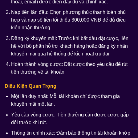
thoại, email) được điền đầy đủ và chính xác.
Nạp tiền lần đầu
: Chọn phương thức thanh toán phù
hợp và nạp số tiền tối thiểu 300,000 VNĐ để đủ điều
kiện nhận thưởng.
Đăng ký khuyến mãi
: Trước khi bắt đầu đặt cược, liên
hệ với bộ phận hỗ trợ khách hàng hoặc đăng ký nhận
khuyến mãi qua hệ thống để kích hoạt ưu đãi.
Hoàn thành vòng cược
: Đặt cược theo yêu cầu để rút
tiền thưởng về tài khoản.
Điều Kiện Quan Trọng
Một lần duy nhất
: Mỗi tài khoản chỉ được tham gia
khuyến mãi một lần.
Yêu cầu vòng cược
: Tiền thưởng cần được cược gấp
đôi trước khi rút.
Thông tin chính xác
: Đảm bảo thông tin tài khoản khớp