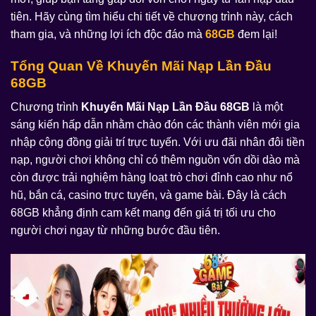
tiên. Hãy cùng tìm hiểu chi tiết về chương trình này, cách
tham gia, và những lợi ích độc đáo mà
68GB
đem lại!
Tổng Quan Về Khuyến Mãi Nạp Lần Đầu
68GB
Chương trình
Khuyến Mãi Nạp Lần Đầu 68GB
là một
sáng kiến hấp dẫn nhằm chào đón các thành viên mới gia
nhập cộng đồng giải trí trực tuyến. Với ưu đãi nhân đôi tiền
nạp, người chơi không chỉ có thêm nguồn vốn dồi dào mà
còn được trải nghiệm hàng loạt trò chơi đỉnh cao như nổ
hũ, bắn cá, casino trực tuyến, và game bài. Đây là cách
68GB khẳng định cam kết mang đến giá trị tối ưu cho
người chơi ngay từ những bước đầu tiên.