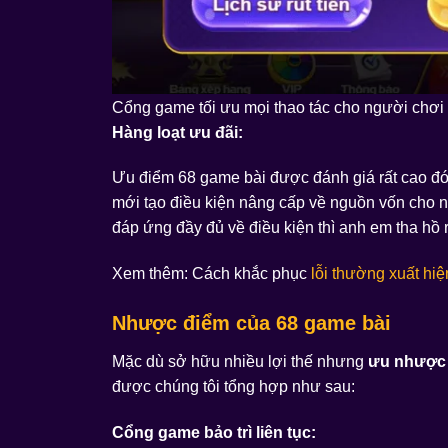
Cổng game tối ưu mọi thao tác cho người chơi
Hàng loạt ưu đãi:
Ưu điểm 68 game bài được đánh giá rất cao đó 
mới tạo điều kiện nâng cấp về nguồn vốn cho n
đáp ứng đầy đủ về điều kiện thì anh em tha hồ r
Xem thêm: Cách khắc phục
lỗi thường xuất hi
Nhược điểm của 68 game bài
Mặc dù sở hữu nhiều lợi thế nhưng
ưu nhược
được chúng tôi tổng hợp như sau:
Cổng game bảo trì liên tục: