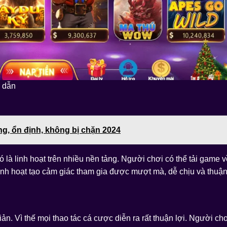
 dẫn
g, ổn định, không bị chặn 2024
 là linh hoạt trên nhiều nền tảng. Người chơi có thể tải game 
inh hoạt tạo cảm giác tham gia được mượt mà, dễ chịu và thuận
n. Vì thế mọi thao tác cá cược diễn ra rất thuận lợi. Người ch