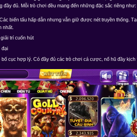
g đầy đủ. Mỗi trò chơi đều mang đến những đặc sắc riêng như:
. Các biến tấu hấp dẫn nhưng vẫn giữ được nét truyền thống. T
n nhất.
iải trí cuốn hút
 đại
 bố cục hợp lý. Có đầy đủ các trò chơi cá cược, nổ hũ đầy kịch 